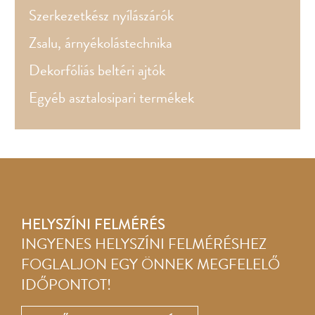
Szerkezetkész nyílászárók
Zsalu, árnyékolástechnika
Dekorfóliás beltéri ajtók
Egyéb asztalosipari termékek
HELYSZÍNI FELMÉRÉS
INGYENES HELYSZÍNI FELMÉRÉSHEZ
FOGLALJON EGY ÖNNEK MEGFELELŐ
IDŐPONTOT!