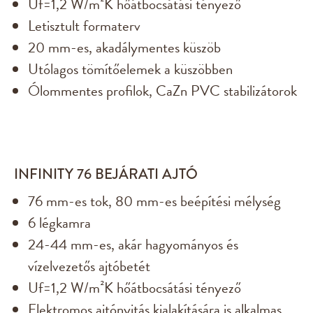
Uf=1,2 W/m²K hőátbocsátási tényező
Letisztult formaterv
20 mm-es, akadálymentes küszöb
Utólagos tömítőelemek a küszöbben
Ólommentes profilok, CaZn PVC stabilizátorok
INFINITY 76 BEJÁRATI AJTÓ
76 mm-es tok, 80 mm-es beépítési mélység
6 légkamra
24-44 mm-es, akár hagyományos és
vízelvezetős ajtóbetét
Uf=1,2 W/m²K hőátbocsátási tényező
Elektromos ajtónyitás kialakítására is alkalmas